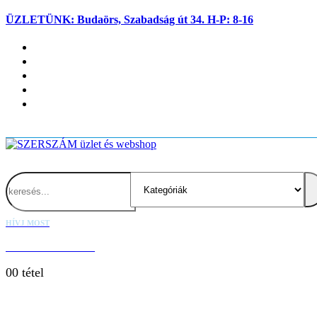
ÜZLETÜNK: Budaörs, Szabadság út 34. H-P: 8-16
Fiókom
Kapcsolat
Blog
Kosaram
Belépés
Search
HÍVJ MOST
+36 20 667 1000
0
0 tétel