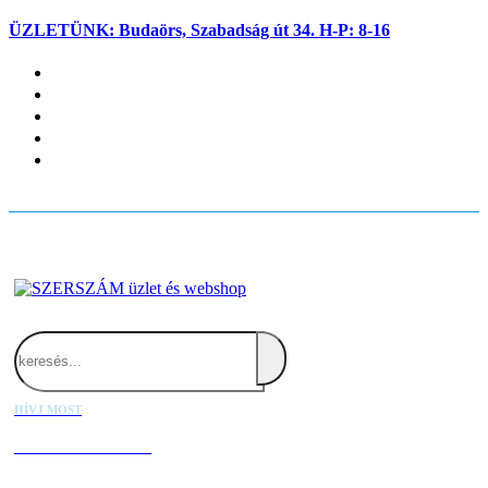
ÜZLETÜNK: Budaörs, Szabadság út 34. H-P: 8-16
Fiókom
Kapcsolat
Blog
Kosaram
Belépés
Search
HÍVJ MOST
+36 20 667 1000