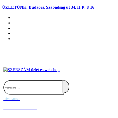
ÜZLETÜNK: Budaörs, Szabadság út 34. H-P: 8-16
Fiókom
Kapcsolat
Blog
Kosaram
Belépés
Search
HÍVJ MOST
+36 20 667 1000