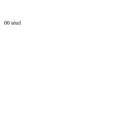
0
0 tétel