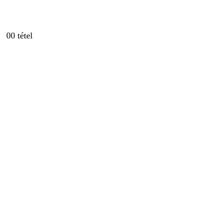
0
0 tétel