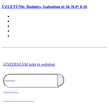
ÜZLETÜNK: Budaörs, Szabadság út 34. H-P: 8-16
Fiókom
Kapcsolat
Blog
Kosaram
Belépés
Search
HÍVJ MOST
+36 20 667 1000