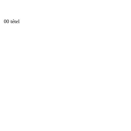
0
0 tétel