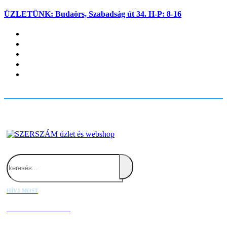
ÜZLETÜNK: Budaörs, Szabadság út 34. H-P: 8-16
Fiókom
Kapcsolat
Blog
Kosaram
Belépés
Search
HÍVJ MOST
+36 20 667 1000