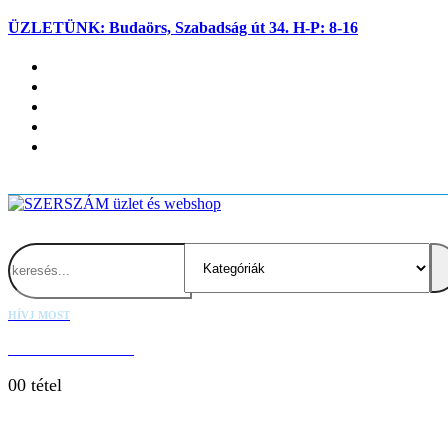
ÜZLETÜNK: Budaörs, Szabadság út 34. H-P: 8-16
Fiókom
Kapcsolat
Blog
Kosaram
Belépés
Search
HÍVJ MOST
+36 20 667 1000
0
0 tétel