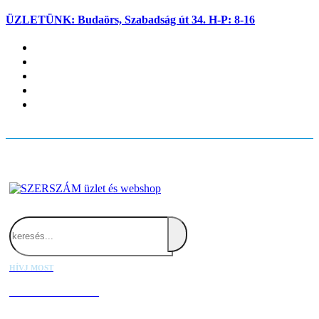
ÜZLETÜNK: Budaörs, Szabadság út 34. H-P: 8-16
Fiókom
Kapcsolat
Blog
Kosaram
Belépés
Search
HÍVJ MOST
+36 20 667 1000