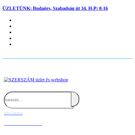
ÜZLETÜNK: Budaörs, Szabadság út 34. H-P: 8-16
Fiókom
Kapcsolat
Blog
Kosaram
Belépés
Search
HÍVJ MOST
+36 20 667 1000