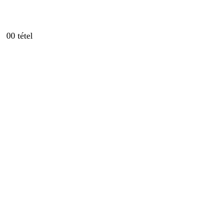
0
0 tétel