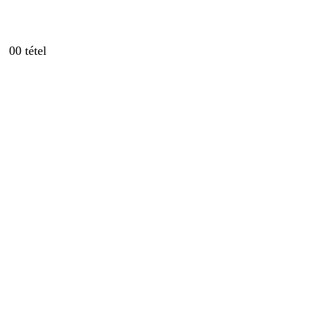
0
0 tétel