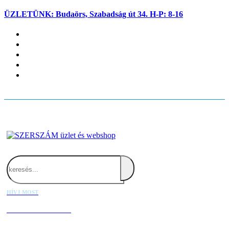
ÜZLETÜNK: Budaörs, Szabadság út 34. H-P: 8-16
Fiókom
Kapcsolat
Blog
Kosaram
Belépés
Search
HÍVJ MOST
+36 20 667 1000