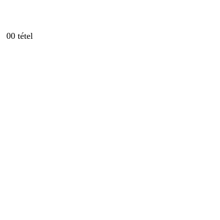
0
0 tétel