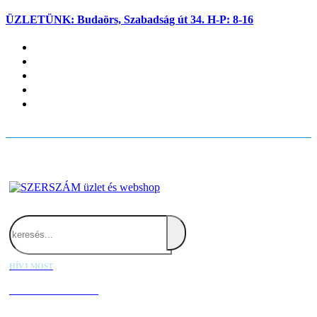
ÜZLETÜNK: Budaörs, Szabadság út 34. H-P: 8-16
Fiókom
Kapcsolat
Blog
Kosaram
Belépés
Search
HÍVJ MOST
+36 20 667 1000