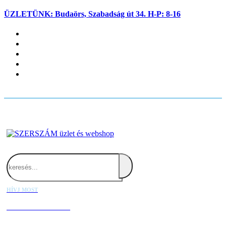
ÜZLETÜNK: Budaörs, Szabadság út 34. H-P: 8-16
Fiókom
Kapcsolat
Blog
Kosaram
Belépés
Search
HÍVJ MOST
+36 20 667 1000