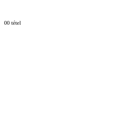
0
0 tétel