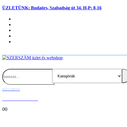
ÜZLETÜNK: Budaörs, Szabadság út 34. H-P: 8-16
Fiókom
Kapcsolat
Blog
Kosaram
Belépés
Search
HÍVJ MOST
+36 20 667 1000
0
0