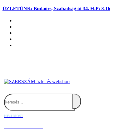
ÜZLETÜNK: Budaörs, Szabadság út 34. H-P: 8-16
Fiókom
Kapcsolat
Blog
Kosaram
Belépés
Search
HÍVJ MOST
+36 20 667 1000